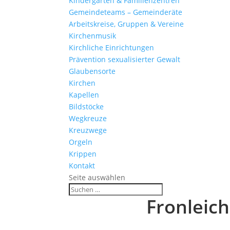
Kinder­gärten & Familienzentren
Gemein­de­teams – Gemeinderäte
Arbeits­kreise, Gruppen & Vereine
Kirchen­musik
Kirch­liche Einrichtungen
Präven­tion sexua­li­sierter Gewalt
Glau­ben­s­orte
Kirchen
Kapellen
Bild­stöcke
Wegkreuze
Kreuz­wege
Orgeln
Krippen
Kontakt
Seite auswählen
Fron­leic