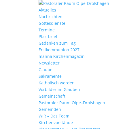
Aktu­elles
Nach­richten
Gottes­dienste
Termine
Pfarr­brief
Gedanken zum Tag
Erst­kom­mu­nion 2027
manna Kirchen­ma­gazin
News­letter
Glaube
Sakra­mente
Katho­lisch werden
Vorbilder im Glauben
Gemein­schaft
Pasto­raler Raum Olpe–Drolshagen
Gemeinden
WIR – Das Team
Kirchen­vor­stände