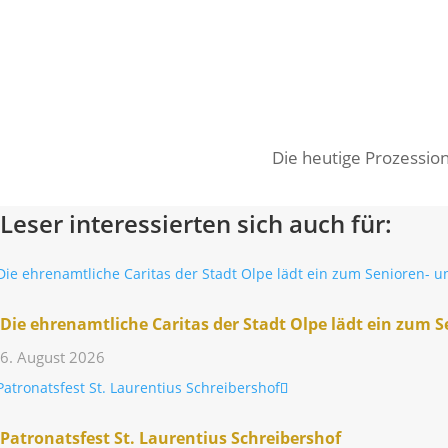
Die heutige Prozes­sion
Leser interessierten sich auch für:
Die ehren­amt­liche Caritas der Stadt Olpe lädt ein zum 
6. August 2026
Patro­nats­fest St. Lauren­tius Schreibershof