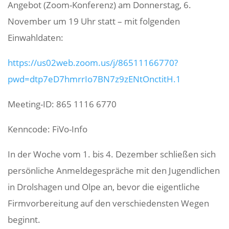
Angebot (Zoom-Konfe­renz) am Donnerstag, 6.
November um 19 Uhr statt – mit folgenden
Einwahldaten:
https://us02web.zoom.us/j/86511166770?
pwd=dtp7eD7hmrrIo7BN7z9zENtOnctitH.1
Meeting-ID: 865 1116 6770
Kenn­code: FiVo-Info
In der Woche vom 1. bis 4. Dezember schließen sich
persön­liche Anmel­de­ge­spräche mit den Jugend­li­chen
in Drol­s­hagen und Olpe an, bevor die eigent­liche
Firm­vor­be­rei­tung auf den verschie­densten Wegen
beginnt.