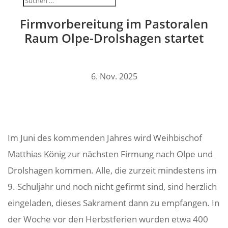
Firm­vor­be­rei­tung im Pasto­ralen
Raum Olpe-Drol­s­hagen startet
6. Nov. 2025
Im Juni des kommenden Jahres wird Weih­bi­schof
Matthias König zur nächsten Firmung nach Olpe und
Drol­s­hagen kommen. Alle, die zurzeit mindes­tens im
9. Schul­jahr und noch nicht gefirmt sind, sind herz­lich
einge­laden, dieses Sakra­ment dann zu empfangen. In
der Woche vor den Herbst­fe­rien wurden etwa 400