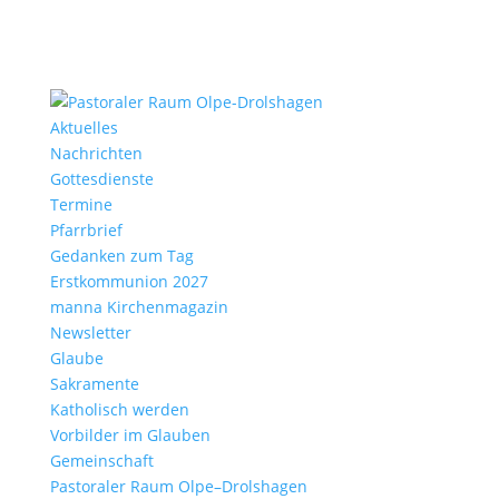
Aktu­elles
Nach­richten
Gottes­dienste
Termine
Pfarr­brief
Gedanken zum Tag
Erst­kom­mu­nion 2027
manna Kirchen­ma­gazin
News­letter
Glaube
Sakra­mente
Katho­lisch werden
Vorbilder im Glauben
Gemein­schaft
Pasto­raler Raum Olpe–Drolshagen