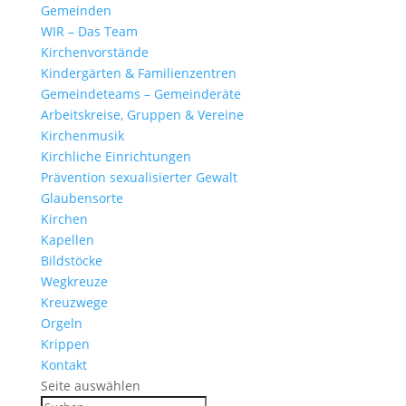
Gemeinden
WIR – Das Team
Kirchen­vor­stände
Kinder­gärten & Familienzentren
Gemein­de­teams – Gemeinderäte
Arbeits­kreise, Gruppen & Vereine
Kirchen­musik
Kirch­liche Einrichtungen
Präven­tion sexua­li­sierter Gewalt
Glau­ben­s­orte
Kirchen
Kapellen
Bild­stöcke
Wegkreuze
Kreuz­wege
Orgeln
Krippen
Kontakt
Seite auswählen