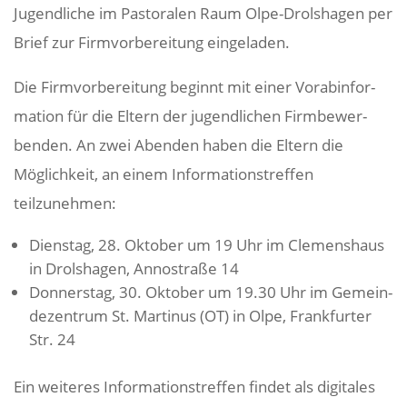
Jugend­liche im Pasto­ralen Raum Olpe-Drol­s­hagen per
Brief zur Firm­vor­be­rei­tung eingeladen.
Die Firm­vor­be­rei­tung beginnt mit einer Vorab­in­for­
ma­tion für die Eltern der jugend­li­chen Firm­be­wer­
benden. An zwei Abenden haben die Eltern die
Möglich­keit, an einem Infor­ma­ti­ons­treffen
teilzunehmen:
Dienstag, 28. Oktober um 19 Uhr im Clemens­haus
in Drol­s­hagen, Anno­st­raße 14
Donnerstag, 30. Oktober um 19.30 Uhr im Gemein­
de­zen­trum St. Martinus (OT) in Olpe, Frank­furter
Str. 24
Ein weiteres Infor­ma­ti­ons­treffen findet als digi­tales