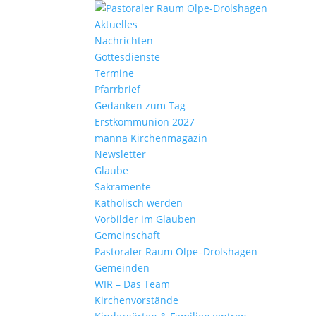
Aktu­elles
Nach­richten
Gottes­dienste
Termine
Pfarr­brief
Gedanken zum Tag
Erst­kom­mu­nion 2027
manna Kirchen­ma­gazin
News­letter
Glaube
Sakra­mente
Katho­lisch werden
Vorbilder im Glauben
Gemein­schaft
Pasto­raler Raum Olpe–Drolshagen
Gemeinden
WIR – Das Team
Kirchen­vor­stände