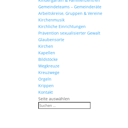
Kinder­gärten & Familienzentren
Gemein­de­teams – Gemeinderäte
Arbeits­kreise, Gruppen & Vereine
Kirchen­musik
Kirch­liche Einrichtungen
Präven­tion sexua­li­sierter Gewalt
Glau­ben­s­orte
Kirchen
Kapellen
Bild­stöcke
Wegkreuze
Kreuz­wege
Orgeln
Krippen
Kontakt
Seite auswählen