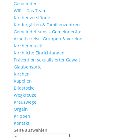
Gemeinden
WIR – Das Team
Kirchen­vor­stände
Kinder­gärten & Familienzentren
Gemein­de­teams – Gemeinderäte
Arbeits­kreise, Gruppen & Vereine
Kirchen­musik
Kirch­liche Einrichtungen
Präven­tion sexua­li­sierter Gewalt
Glau­ben­s­orte
Kirchen
Kapellen
Bild­stöcke
Wegkreuze
Kreuz­wege
Orgeln
Krippen
Kontakt
Seite auswählen