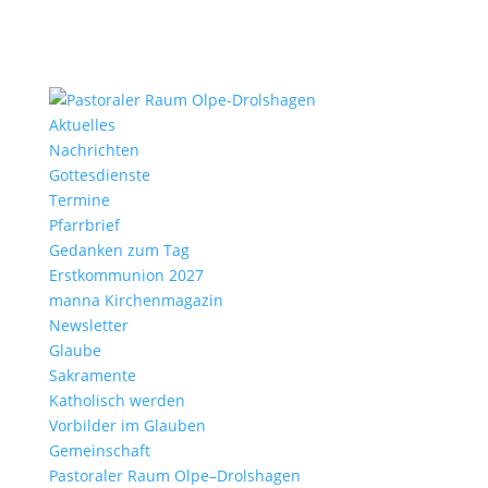
Aktu­elles
Nach­richten
Gottes­dienste
Termine
Pfarr­brief
Gedanken zum Tag
Erst­kom­mu­nion 2027
manna Kirchen­ma­gazin
News­letter
Glaube
Sakra­mente
Katho­lisch werden
Vorbilder im Glauben
Gemein­schaft
Pasto­raler Raum Olpe–Drolshagen