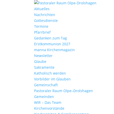
Aktu­elles
Nach­richten
Gottes­dienste
Termine
Pfarr­brief
Gedanken zum Tag
Erst­kom­mu­nion 2027
manna Kirchen­ma­gazin
News­letter
Glaube
Sakra­mente
Katho­lisch werden
Vorbilder im Glauben
Gemein­schaft
Pasto­raler Raum Olpe–Drolshagen
Gemeinden
WIR – Das Team
Kirchen­vor­stände