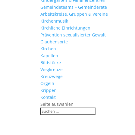
Kinder­gärten & Familienzentren
Gemein­de­teams – Gemeinderäte
Arbeits­kreise, Gruppen & Vereine
Kirchen­musik
Kirch­liche Einrichtungen
Präven­tion sexua­li­sierter Gewalt
Glau­ben­s­orte
Kirchen
Kapellen
Bild­stöcke
Wegkreuze
Kreuz­wege
Orgeln
Krippen
Kontakt
Seite auswählen