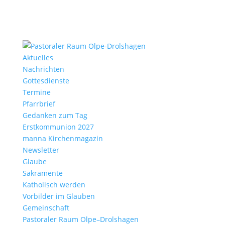
Aktu­elles
Nach­richten
Gottes­dienste
Termine
Pfarr­brief
Gedanken zum Tag
Erst­kom­mu­nion 2027
manna Kirchen­ma­gazin
News­letter
Glaube
Sakra­mente
Katho­lisch werden
Vorbilder im Glauben
Gemein­schaft
Pasto­raler Raum Olpe–Drolshagen