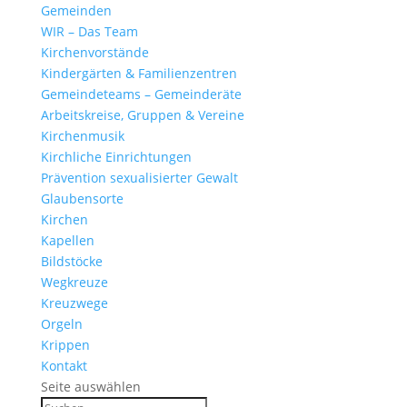
Gemeinden
WIR – Das Team
Kirchen­vor­stände
Kinder­gärten & Familienzentren
Gemein­de­teams – Gemeinderäte
Arbeits­kreise, Gruppen & Vereine
Kirchen­musik
Kirch­liche Einrichtungen
Präven­tion sexua­li­sierter Gewalt
Glau­ben­s­orte
Kirchen
Kapellen
Bild­stöcke
Wegkreuze
Kreuz­wege
Orgeln
Krippen
Kontakt
Seite auswählen