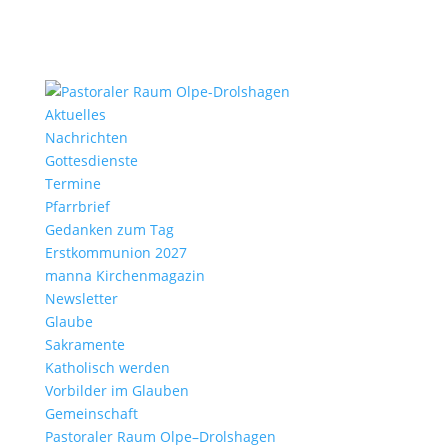
Aktu­elles
Nach­richten
Gottes­dienste
Termine
Pfarr­brief
Gedanken zum Tag
Erst­kom­mu­nion 2027
manna Kirchen­ma­gazin
News­letter
Glaube
Sakra­mente
Katho­lisch werden
Vorbilder im Glauben
Gemein­schaft
Pasto­raler Raum Olpe–Drolshagen