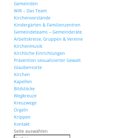
Gemeinden
WIR – Das Team
Kirchen­vor­stände
Kinder­gärten & Familienzentren
Gemein­de­teams – Gemeinderäte
Arbeits­kreise, Gruppen & Vereine
Kirchen­musik
Kirch­liche Einrichtungen
Präven­tion sexua­li­sierter Gewalt
Glau­ben­s­orte
Kirchen
Kapellen
Bild­stöcke
Wegkreuze
Kreuz­wege
Orgeln
Krippen
Kontakt
Seite auswählen