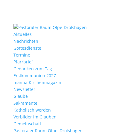
Aktu­elles
Nach­richten
Gottes­dienste
Termine
Pfarr­brief
Gedanken zum Tag
Erst­kom­mu­nion 2027
manna Kirchen­ma­gazin
News­letter
Glaube
Sakra­mente
Katho­lisch werden
Vorbilder im Glauben
Gemein­schaft
Pasto­raler Raum Olpe–Drolshagen