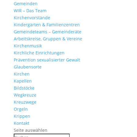
Gemeinden
WIR – Das Team
Kirchen­vor­stände
Kinder­gärten & Familienzentren
Gemein­de­teams – Gemeinderäte
Arbeits­kreise, Gruppen & Vereine
Kirchen­musik
Kirch­liche Einrichtungen
Präven­tion sexua­li­sierter Gewalt
Glau­ben­s­orte
Kirchen
Kapellen
Bild­stöcke
Wegkreuze
Kreuz­wege
Orgeln
Krippen
Kontakt
Seite auswählen