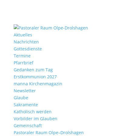
Aktu­elles
Nach­richten
Gottes­dienste
Termine
Pfarr­brief
Gedanken zum Tag
Erst­kom­mu­nion 2027
manna Kirchen­ma­gazin
News­letter
Glaube
Sakra­mente
Katho­lisch werden
Vorbilder im Glauben
Gemein­schaft
Pasto­raler Raum Olpe–Drolshagen