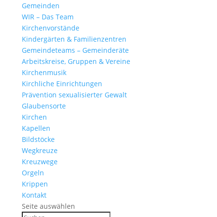
Gemeinden
WIR – Das Team
Kirchen­vor­stände
Kinder­gärten & Familienzentren
Gemein­de­teams – Gemeinderäte
Arbeits­kreise, Gruppen & Vereine
Kirchen­musik
Kirch­liche Einrichtungen
Präven­tion sexua­li­sierter Gewalt
Glau­ben­s­orte
Kirchen
Kapellen
Bild­stöcke
Wegkreuze
Kreuz­wege
Orgeln
Krippen
Kontakt
Seite auswählen