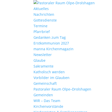
Aktu­elles
Nach­richten
Gottes­dienste
Termine
Pfarr­brief
Gedanken zum Tag
Erst­kom­mu­nion 2027
manna Kirchen­ma­gazin
News­letter
Glaube
Sakra­mente
Katho­lisch werden
Vorbilder im Glauben
Gemein­schaft
Pasto­raler Raum Olpe–Drolshagen
Gemeinden
WIR – Das Team
Kirchen­vor­stände