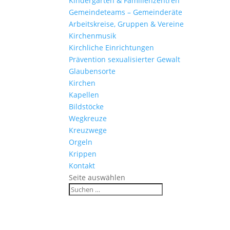
Kinder­gärten & Familienzentren
Gemein­de­teams – Gemeinderäte
Arbeits­kreise, Gruppen & Vereine
Kirchen­musik
Kirch­liche Einrichtungen
Präven­tion sexua­li­sierter Gewalt
Glau­ben­s­orte
Kirchen
Kapellen
Bild­stöcke
Wegkreuze
Kreuz­wege
Orgeln
Krippen
Kontakt
Seite auswählen