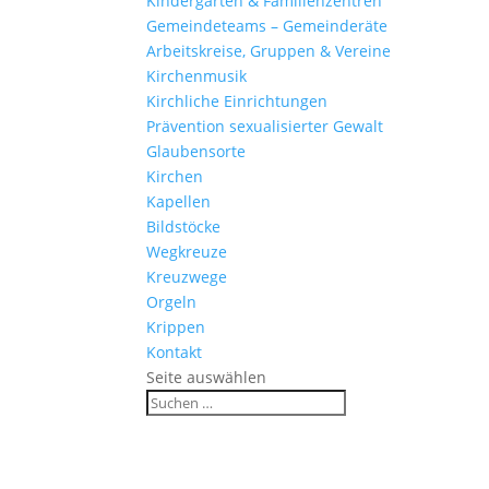
Kinder­gärten & Familienzentren
Gemein­de­teams – Gemeinderäte
Arbeits­kreise, Gruppen & Vereine
Kirchen­musik
Kirch­liche Einrichtungen
Präven­tion sexua­li­sierter Gewalt
Glau­ben­s­orte
Kirchen
Kapellen
Bild­stöcke
Wegkreuze
Kreuz­wege
Orgeln
Krippen
Kontakt
Seite auswählen