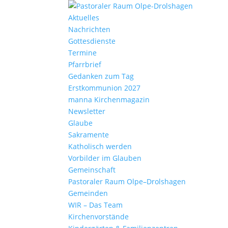
Aktu­elles
Nach­richten
Gottes­dienste
Termine
Pfarr­brief
Gedanken zum Tag
Erst­kom­mu­nion 2027
manna Kirchen­ma­gazin
News­letter
Glaube
Sakra­mente
Katho­lisch werden
Vorbilder im Glauben
Gemein­schaft
Pasto­raler Raum Olpe–Drolshagen
Gemeinden
WIR – Das Team
Kirchen­vor­stände