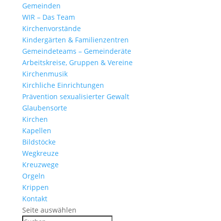
Gemeinden
WIR – Das Team
Kirchen­vor­stände
Kinder­gärten & Familienzentren
Gemein­de­teams – Gemeinderäte
Arbeits­kreise, Gruppen & Vereine
Kirchen­musik
Kirch­liche Einrichtungen
Präven­tion sexua­li­sierter Gewalt
Glau­ben­s­orte
Kirchen
Kapellen
Bild­stöcke
Wegkreuze
Kreuz­wege
Orgeln
Krippen
Kontakt
Seite auswählen