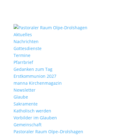
Aktu­elles
Nach­richten
Gottes­dienste
Termine
Pfarr­brief
Gedanken zum Tag
Erst­kom­mu­nion 2027
manna Kirchen­ma­gazin
News­letter
Glaube
Sakra­mente
Katho­lisch werden
Vorbilder im Glauben
Gemein­schaft
Pasto­raler Raum Olpe–Drolshagen