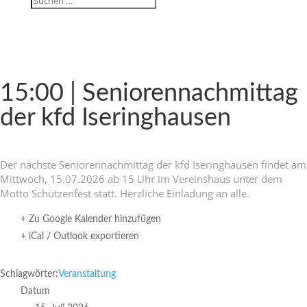
15:00 | Senio­ren­nach­mittag
der kfd Iseringhausen
Der nächste Senio­ren­nach­mittag der kfd Isering­hausen findet am
Mitt­woch, 15.07.2026 ab 15 Uhr im Vereins­haus unter dem
Motto Schüt­zen­fest statt. Herz­liche Einla­dung an alle.
+ Zu Google Kalender hinzufügen
+ iCal / Outlook exportieren
Schlagwörter:
Veranstaltung
Datum