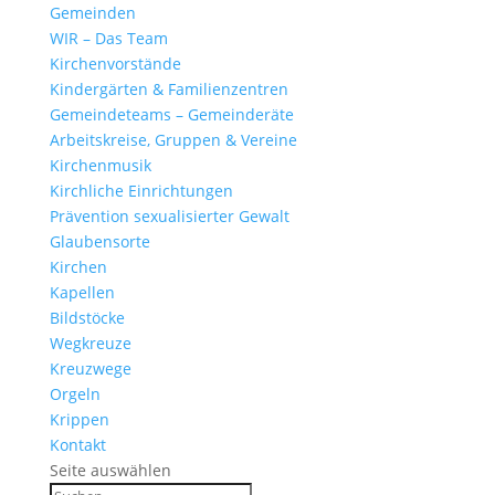
Gemeinden
WIR – Das Team
Kirchen­vor­stände
Kinder­gärten & Familienzentren
Gemein­de­teams – Gemeinderäte
Arbeits­kreise, Gruppen & Vereine
Kirchen­musik
Kirch­liche Einrichtungen
Präven­tion sexua­li­sierter Gewalt
Glau­ben­s­orte
Kirchen
Kapellen
Bild­stöcke
Wegkreuze
Kreuz­wege
Orgeln
Krippen
Kontakt
Seite auswählen