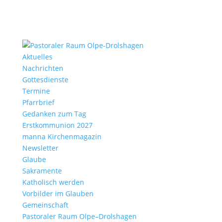
Aktu­elles
Nach­richten
Gottes­dienste
Termine
Pfarr­brief
Gedanken zum Tag
Erst­kom­mu­nion 2027
manna Kirchen­ma­gazin
News­letter
Glaube
Sakra­mente
Katho­lisch werden
Vorbilder im Glauben
Gemein­schaft
Pasto­raler Raum Olpe–Drolshagen