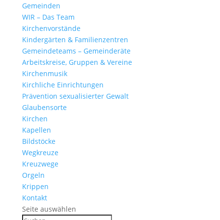
Gemeinden
WIR – Das Team
Kirchen­vor­stände
Kinder­gärten & Familienzentren
Gemein­de­teams – Gemeinderäte
Arbeits­kreise, Gruppen & Vereine
Kirchen­musik
Kirch­liche Einrichtungen
Präven­tion sexua­li­sierter Gewalt
Glau­ben­s­orte
Kirchen
Kapellen
Bild­stöcke
Wegkreuze
Kreuz­wege
Orgeln
Krippen
Kontakt
Seite auswählen