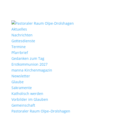
Aktu­elles
Nach­richten
Gottes­dienste
Termine
Pfarr­brief
Gedanken zum Tag
Erst­kom­mu­nion 2027
manna Kirchen­ma­gazin
News­letter
Glaube
Sakra­mente
Katho­lisch werden
Vorbilder im Glauben
Gemein­schaft
Pasto­raler Raum Olpe–Drolshagen