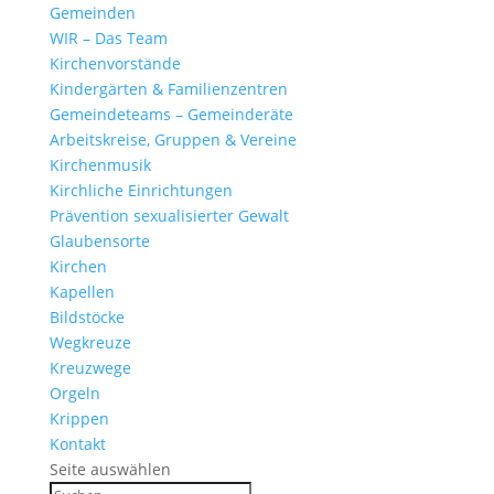
Gemeinden
WIR – Das Team
Kirchen­vor­stände
Kinder­gärten & Familienzentren
Gemein­de­teams – Gemeinderäte
Arbeits­kreise, Gruppen & Vereine
Kirchen­musik
Kirch­liche Einrichtungen
Präven­tion sexua­li­sierter Gewalt
Glau­ben­s­orte
Kirchen
Kapellen
Bild­stöcke
Wegkreuze
Kreuz­wege
Orgeln
Krippen
Kontakt
Seite auswählen