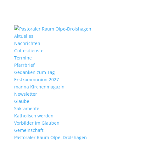
Aktu­elles
Nach­richten
Gottes­dienste
Termine
Pfarr­brief
Gedanken zum Tag
Erst­kom­mu­nion 2027
manna Kirchen­ma­gazin
News­letter
Glaube
Sakra­mente
Katho­lisch werden
Vorbilder im Glauben
Gemein­schaft
Pasto­raler Raum Olpe–Drolshagen