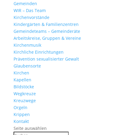
Gemeinden
WIR – Das Team
Kirchen­vor­stände
Kinder­gärten & Familienzentren
Gemein­de­teams – Gemeinderäte
Arbeits­kreise, Gruppen & Vereine
Kirchen­musik
Kirch­liche Einrichtungen
Präven­tion sexua­li­sierter Gewalt
Glau­ben­s­orte
Kirchen
Kapellen
Bild­stöcke
Wegkreuze
Kreuz­wege
Orgeln
Krippen
Kontakt
Seite auswählen