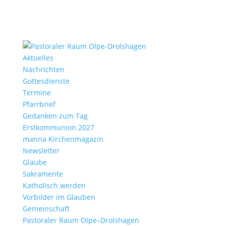
Aktu­elles
Nach­richten
Gottes­dienste
Termine
Pfarr­brief
Gedanken zum Tag
Erst­kom­mu­nion 2027
manna Kirchen­ma­gazin
News­letter
Glaube
Sakra­mente
Katho­lisch werden
Vorbilder im Glauben
Gemein­schaft
Pasto­raler Raum Olpe–Drolshagen