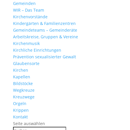
Gemeinden
WIR – Das Team
Kirchen­vor­stände
Kinder­gärten & Familienzentren
Gemein­de­teams – Gemeinderäte
Arbeits­kreise, Gruppen & Vereine
Kirchen­musik
Kirch­liche Einrichtungen
Präven­tion sexua­li­sierter Gewalt
Glau­ben­s­orte
Kirchen
Kapellen
Bild­stöcke
Wegkreuze
Kreuz­wege
Orgeln
Krippen
Kontakt
Seite auswählen