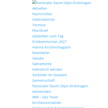
Aktu­elles
Nach­richten
Gottes­dienste
Termine
Pfarr­brief
Gedanken zum Tag
Erst­kom­mu­nion 2027
manna Kirchen­ma­gazin
News­letter
Glaube
Sakra­mente
Katho­lisch werden
Vorbilder im Glauben
Gemein­schaft
Pasto­raler Raum Olpe–Drolshagen
Gemeinden
WIR – Das Team
Kirchen­vor­stände