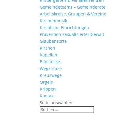
Kinder­gärten & Familienzentren
Gemein­de­teams – Gemeinderäte
Arbeits­kreise, Gruppen & Vereine
Kirchen­musik
Kirch­liche Einrichtungen
Präven­tion sexua­li­sierter Gewalt
Glau­ben­s­orte
Kirchen
Kapellen
Bild­stöcke
Wegkreuze
Kreuz­wege
Orgeln
Krippen
Kontakt
Seite auswählen