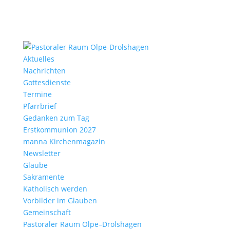
Aktu­elles
Nach­richten
Gottes­dienste
Termine
Pfarr­brief
Gedanken zum Tag
Erst­kom­mu­nion 2027
manna Kirchen­ma­gazin
News­letter
Glaube
Sakra­mente
Katho­lisch werden
Vorbilder im Glauben
Gemein­schaft
Pasto­raler Raum Olpe–Drolshagen