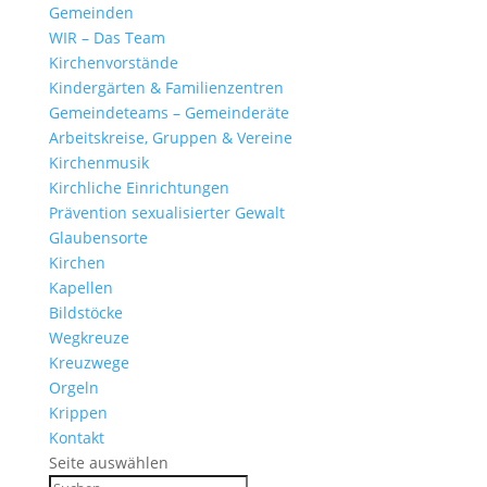
Gemeinden
WIR – Das Team
Kirchen­vor­stände
Kinder­gärten & Familienzentren
Gemein­de­teams – Gemeinderäte
Arbeits­kreise, Gruppen & Vereine
Kirchen­musik
Kirch­liche Einrichtungen
Präven­tion sexua­li­sierter Gewalt
Glau­ben­s­orte
Kirchen
Kapellen
Bild­stöcke
Wegkreuze
Kreuz­wege
Orgeln
Krippen
Kontakt
Seite auswählen