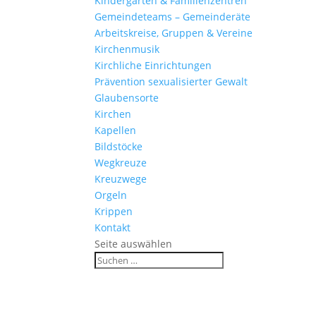
Kinder­gärten & Familienzentren
Gemein­de­teams – Gemeinderäte
Arbeits­kreise, Gruppen & Vereine
Kirchen­musik
Kirch­liche Einrichtungen
Präven­tion sexua­li­sierter Gewalt
Glau­ben­s­orte
Kirchen
Kapellen
Bild­stöcke
Wegkreuze
Kreuz­wege
Orgeln
Krippen
Kontakt
Seite auswählen