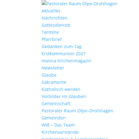
Aktu­elles
Nach­richten
Gottes­dienste
Termine
Pfarr­brief
Gedanken zum Tag
Erst­kom­mu­nion 2027
manna Kirchen­ma­gazin
News­letter
Glaube
Sakra­mente
Katho­lisch werden
Vorbilder im Glauben
Gemein­schaft
Pasto­raler Raum Olpe–Drolshagen
Gemeinden
WIR – Das Team
Kirchen­vor­stände