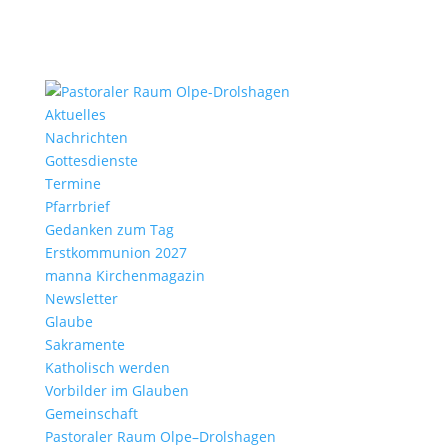
Aktu­elles
Nach­richten
Gottes­dienste
Termine
Pfarr­brief
Gedanken zum Tag
Erst­kom­mu­nion 2027
manna Kirchen­ma­gazin
News­letter
Glaube
Sakra­mente
Katho­lisch werden
Vorbilder im Glauben
Gemein­schaft
Pasto­raler Raum Olpe–Drolshagen