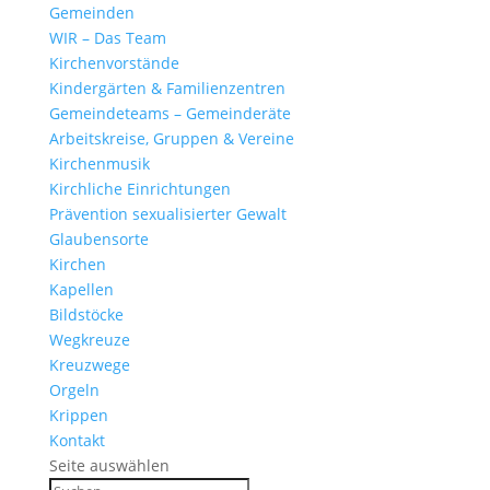
Gemeinden
WIR – Das Team
Kirchen­vor­stände
Kinder­gärten & Familienzentren
Gemein­de­teams – Gemeinderäte
Arbeits­kreise, Gruppen & Vereine
Kirchen­musik
Kirch­liche Einrichtungen
Präven­tion sexua­li­sierter Gewalt
Glau­ben­s­orte
Kirchen
Kapellen
Bild­stöcke
Wegkreuze
Kreuz­wege
Orgeln
Krippen
Kontakt
Seite auswählen