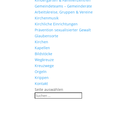
Kinder­gärten & Familienzentren
Gemein­de­teams – Gemeinderäte
Arbeits­kreise, Gruppen & Vereine
Kirchen­musik
Kirch­liche Einrichtungen
Präven­tion sexua­li­sierter Gewalt
Glau­ben­s­orte
Kirchen
Kapellen
Bild­stöcke
Wegkreuze
Kreuz­wege
Orgeln
Krippen
Kontakt
Seite auswählen