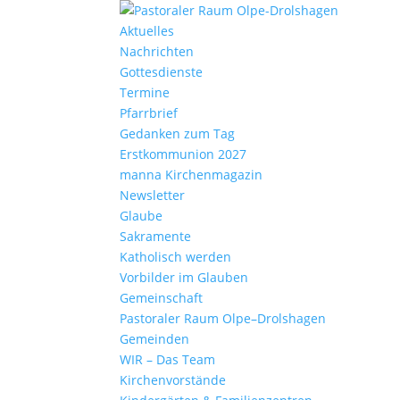
Aktu­elles
Nach­richten
Gottes­dienste
Termine
Pfarr­brief
Gedanken zum Tag
Erst­kom­mu­nion 2027
manna Kirchen­ma­gazin
News­letter
Glaube
Sakra­mente
Katho­lisch werden
Vorbilder im Glauben
Gemein­schaft
Pasto­raler Raum Olpe–Drolshagen
Gemeinden
WIR – Das Team
Kirchen­vor­stände