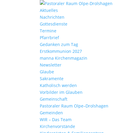
Aktu­elles
Nach­richten
Gottes­dienste
Termine
Pfarr­brief
Gedanken zum Tag
Erst­kom­mu­nion 2027
manna Kirchen­ma­gazin
News­letter
Glaube
Sakra­mente
Katho­lisch werden
Vorbilder im Glauben
Gemein­schaft
Pasto­raler Raum Olpe–Drolshagen
Gemeinden
WIR – Das Team
Kirchen­vor­stände