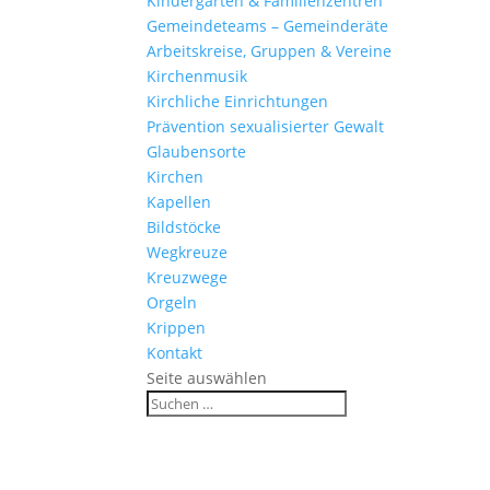
Kinder­gärten & Familienzentren
Gemein­de­teams – Gemeinderäte
Arbeits­kreise, Gruppen & Vereine
Kirchen­musik
Kirch­liche Einrichtungen
Präven­tion sexua­li­sierter Gewalt
Glau­ben­s­orte
Kirchen
Kapellen
Bild­stöcke
Wegkreuze
Kreuz­wege
Orgeln
Krippen
Kontakt
Seite auswählen