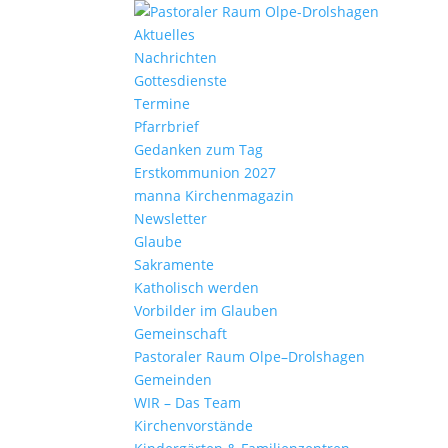
Aktu­elles
Nach­richten
Gottes­dienste
Termine
Pfarr­brief
Gedanken zum Tag
Erst­kom­mu­nion 2027
manna Kirchen­ma­gazin
News­letter
Glaube
Sakra­mente
Katho­lisch werden
Vorbilder im Glauben
Gemein­schaft
Pasto­raler Raum Olpe–Drolshagen
Gemeinden
WIR – Das Team
Kirchen­vor­stände