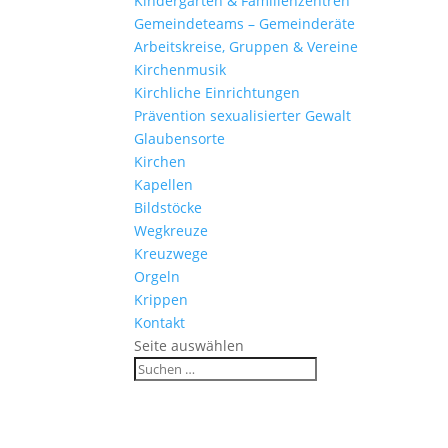
Kinder­gärten & Familienzentren
Gemein­de­teams – Gemeinderäte
Arbeits­kreise, Gruppen & Vereine
Kirchen­musik
Kirch­liche Einrichtungen
Präven­tion sexua­li­sierter Gewalt
Glau­ben­s­orte
Kirchen
Kapellen
Bild­stöcke
Wegkreuze
Kreuz­wege
Orgeln
Krippen
Kontakt
Seite auswählen