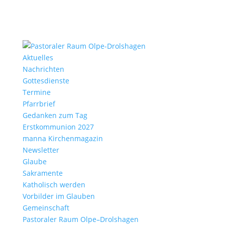
Aktu­elles
Nach­richten
Gottes­dienste
Termine
Pfarr­brief
Gedanken zum Tag
Erst­kom­mu­nion 2027
manna Kirchen­ma­gazin
News­letter
Glaube
Sakra­mente
Katho­lisch werden
Vorbilder im Glauben
Gemein­schaft
Pasto­raler Raum Olpe–Drolshagen