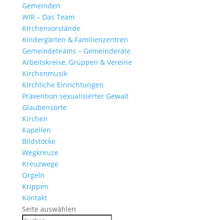
Gemeinden
WIR – Das Team
Kirchen­vor­stände
Kinder­gärten & Familienzentren
Gemein­de­teams – Gemeinderäte
Arbeits­kreise, Gruppen & Vereine
Kirchen­musik
Kirch­liche Einrichtungen
Präven­tion sexua­li­sierter Gewalt
Glau­ben­s­orte
Kirchen
Kapellen
Bild­stöcke
Wegkreuze
Kreuz­wege
Orgeln
Krippen
Kontakt
Seite auswählen