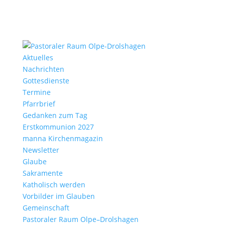
Aktu­elles
Nach­richten
Gottes­dienste
Termine
Pfarr­brief
Gedanken zum Tag
Erst­kom­mu­nion 2027
manna Kirchen­ma­gazin
News­letter
Glaube
Sakra­mente
Katho­lisch werden
Vorbilder im Glauben
Gemein­schaft
Pasto­raler Raum Olpe–Drolshagen