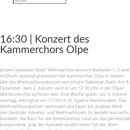
16:30 | Konzert des
Kammer­chors Olpe
Johann Sebas­tian Bach: Weih­nachts­ora­to­rium (Kantaten 1, 3 und
4) Gleich zweimal präsen­tiert der Kammer­chor Olpe in diesem
Jahr das Weih­nachts­ora­to­rium von Johann Sebas­tian Bach: Am 8.
Dezember, dem 2. Advent, wird es um 16:30 Uhr in der Olper
Marti­nus­kirche zu hören sein. Eine Woche später, am 3. Advent­
sonntag, erklingt es um 17 Uhr in St. Agatha Alten­hundem. Das
Weih­nachts­ora­to­rium verkör­pert wie kaum ein anderes Werk
den Geist der Advents- und Weih­nachts­zeit. Es besteht aus sechs
Kantaten, die Bach für die Gottes­dienste rund um das Jahres­ende
kompo­nierte. Jede der Kantaten erzählt einen Teil der Weih­