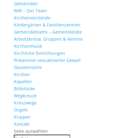
Gemeinden
WIR – Das Team
Kirchen­vor­stände
Kinder­gärten & Familienzentren
Gemein­de­teams – Gemeinderäte
Arbeits­kreise, Gruppen & Vereine
Kirchen­musik
Kirch­liche Einrichtungen
Präven­tion sexua­li­sierter Gewalt
Glau­ben­s­orte
Kirchen
Kapellen
Bild­stöcke
Wegkreuze
Kreuz­wege
Orgeln
Krippen
Kontakt
Seite auswählen