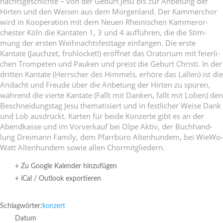
nachts­ge­schichte – von der Geburt Jesu bis zur Anbe­tung der
Hirten und den Weisen aus dem Morgen­land. Der Kammer­chor
wird in Koope­ra­tion mit dem Neuen Rhei­ni­schen Kammer­or­
chester Köln die Kantaten 1, 3 und 4 aufführen, die die Stim­
mung der ersten Weih­nachts­fest­tage einfangen. Die erste
Kantate (Jauchzet, froh­lo­cket!) eröffnet das Orato­rium mit feier­li­
chen Trom­peten und Pauken und preist die Geburt Christi. In der
dritten Kantate (Herr­scher des Himmels, erhöre das Lallen) ist die
Andacht und Freude über die Anbe­tung der Hirten zu spüren,
während die vierte Kantate (Fallt mit Danken, fallt mit Loben) den
Beschnei­dungstag Jesu thema­ti­siert und in fest­li­cher Weise Dank
und Lob ausdrückt. Karten für beide Konzerte gibt es an der
Abend­kasse und im Vorver­kauf bei Olpe Aktiv, der Buch­hand­
lung Drei­mann Family, dem Pfarr­büro Alten­hundem, bei WieWo­
Watt Alten­hundem sowie allen Chormitgliedern.
+ Zu Google Kalender hinzufügen
+ iCal / Outlook exportieren
Schlagwörter:
konzert
Datum