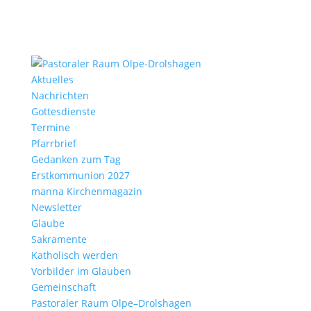
Aktu­elles
Nach­richten
Gottes­dienste
Termine
Pfarr­brief
Gedanken zum Tag
Erst­kom­mu­nion 2027
manna Kirchen­ma­gazin
News­letter
Glaube
Sakra­mente
Katho­lisch werden
Vorbilder im Glauben
Gemein­schaft
Pasto­raler Raum Olpe–Drolshagen