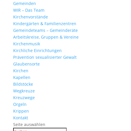
Gemeinden
WIR – Das Team
Kirchen­vor­stände
Kinder­gärten & Familienzentren
Gemein­de­teams – Gemeinderäte
Arbeits­kreise, Gruppen & Vereine
Kirchen­musik
Kirch­liche Einrichtungen
Präven­tion sexua­li­sierter Gewalt
Glau­ben­s­orte
Kirchen
Kapellen
Bild­stöcke
Wegkreuze
Kreuz­wege
Orgeln
Krippen
Kontakt
Seite auswählen