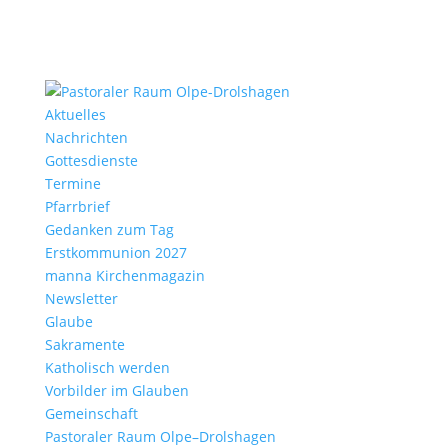
Aktu­elles
Nach­richten
Gottes­dienste
Termine
Pfarr­brief
Gedanken zum Tag
Erst­kom­mu­nion 2027
manna Kirchen­ma­gazin
News­letter
Glaube
Sakra­mente
Katho­lisch werden
Vorbilder im Glauben
Gemein­schaft
Pasto­raler Raum Olpe–Drolshagen