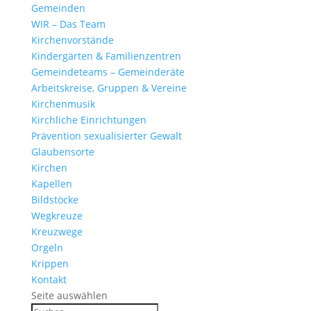
Gemeinden
WIR – Das Team
Kirchen­vor­stände
Kinder­gärten & Familienzentren
Gemein­de­teams – Gemeinderäte
Arbeits­kreise, Gruppen & Vereine
Kirchen­musik
Kirch­liche Einrichtungen
Präven­tion sexua­li­sierter Gewalt
Glau­ben­s­orte
Kirchen
Kapellen
Bild­stöcke
Wegkreuze
Kreuz­wege
Orgeln
Krippen
Kontakt
Seite auswählen