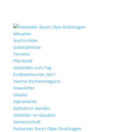
Aktu­elles
Nach­richten
Gottes­dienste
Termine
Pfarr­brief
Gedanken zum Tag
Erst­kom­mu­nion 2027
manna Kirchen­ma­gazin
News­letter
Glaube
Sakra­mente
Katho­lisch werden
Vorbilder im Glauben
Gemein­schaft
Pasto­raler Raum Olpe–Drolshagen