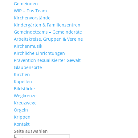
Gemeinden
WIR – Das Team
Kirchen­vor­stände
Kinder­gärten & Familienzentren
Gemein­de­teams – Gemeinderäte
Arbeits­kreise, Gruppen & Vereine
Kirchen­musik
Kirch­liche Einrichtungen
Präven­tion sexua­li­sierter Gewalt
Glau­ben­s­orte
Kirchen
Kapellen
Bild­stöcke
Wegkreuze
Kreuz­wege
Orgeln
Krippen
Kontakt
Seite auswählen