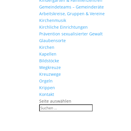
Kinder­gärten & Familienzentren
Gemein­de­teams – Gemeinderäte
Arbeits­kreise, Gruppen & Vereine
Kirchen­musik
Kirch­liche Einrichtungen
Präven­tion sexua­li­sierter Gewalt
Glau­ben­s­orte
Kirchen
Kapellen
Bild­stöcke
Wegkreuze
Kreuz­wege
Orgeln
Krippen
Kontakt
Seite auswählen