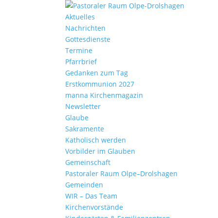
Aktu­elles
Nach­richten
Gottes­dienste
Termine
Pfarr­brief
Gedanken zum Tag
Erst­kom­mu­nion 2027
manna Kirchen­ma­gazin
News­letter
Glaube
Sakra­mente
Katho­lisch werden
Vorbilder im Glauben
Gemein­schaft
Pasto­raler Raum Olpe–Drolshagen
Gemeinden
WIR – Das Team
Kirchen­vor­stände