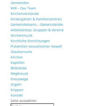
Gemeinden
WIR – Das Team
Kirchen­vor­stände
Kinder­gärten & Familienzentren
Gemein­de­teams – Gemeinderäte
Arbeits­kreise, Gruppen & Vereine
Kirchen­musik
Kirch­liche Einrichtungen
Präven­tion sexua­li­sierter Gewalt
Glau­ben­s­orte
Kirchen
Kapellen
Bild­stöcke
Wegkreuze
Kreuz­wege
Orgeln
Krippen
Kontakt
Seite auswählen