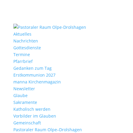
Aktu­elles
Nach­richten
Gottes­dienste
Termine
Pfarr­brief
Gedanken zum Tag
Erst­kom­mu­nion 2027
manna Kirchen­ma­gazin
News­letter
Glaube
Sakra­mente
Katho­lisch werden
Vorbilder im Glauben
Gemein­schaft
Pasto­raler Raum Olpe–Drolshagen