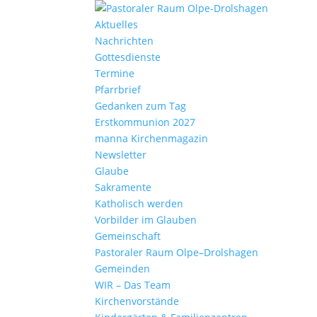
Aktu­elles
Nach­richten
Gottes­dienste
Termine
Pfarr­brief
Gedanken zum Tag
Erst­kom­mu­nion 2027
manna Kirchen­ma­gazin
News­letter
Glaube
Sakra­mente
Katho­lisch werden
Vorbilder im Glauben
Gemein­schaft
Pasto­raler Raum Olpe–Drolshagen
Gemeinden
WIR – Das Team
Kirchen­vor­stände