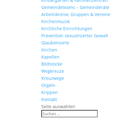
Kinder­gärten & Familienzentren
Gemein­de­teams – Gemeinderäte
Arbeits­kreise, Gruppen & Vereine
Kirchen­musik
Kirch­liche Einrichtungen
Präven­tion sexua­li­sierter Gewalt
Glau­ben­s­orte
Kirchen
Kapellen
Bild­stöcke
Wegkreuze
Kreuz­wege
Orgeln
Krippen
Kontakt
Seite auswählen