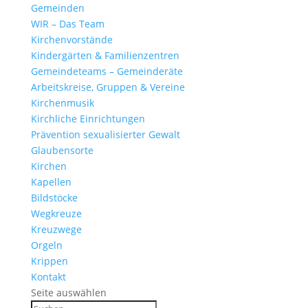
Gemeinden
WIR – Das Team
Kirchen­vor­stände
Kinder­gärten & Familienzentren
Gemein­de­teams – Gemeinderäte
Arbeits­kreise, Gruppen & Vereine
Kirchen­musik
Kirch­liche Einrichtungen
Präven­tion sexua­li­sierter Gewalt
Glau­ben­s­orte
Kirchen
Kapellen
Bild­stöcke
Wegkreuze
Kreuz­wege
Orgeln
Krippen
Kontakt
Seite auswählen