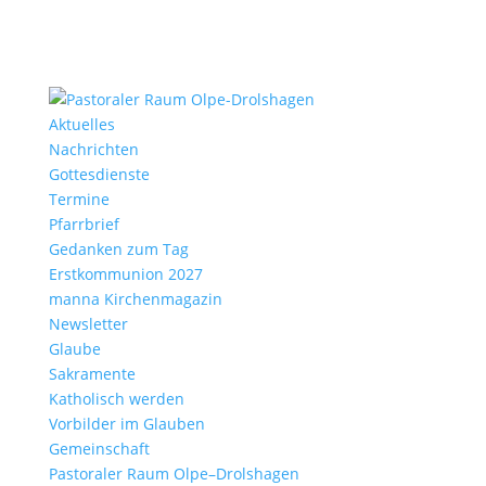
Aktu­elles
Nach­richten
Gottes­dienste
Termine
Pfarr­brief
Gedanken zum Tag
Erst­kom­mu­nion 2027
manna Kirchen­ma­gazin
News­letter
Glaube
Sakra­mente
Katho­lisch werden
Vorbilder im Glauben
Gemein­schaft
Pasto­raler Raum Olpe–Drolshagen