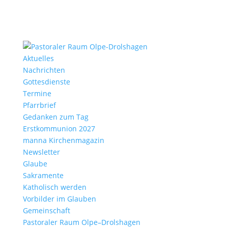
Aktu­elles
Nach­richten
Gottes­dienste
Termine
Pfarr­brief
Gedanken zum Tag
Erst­kom­mu­nion 2027
manna Kirchen­ma­gazin
News­letter
Glaube
Sakra­mente
Katho­lisch werden
Vorbilder im Glauben
Gemein­schaft
Pasto­raler Raum Olpe–Drolshagen