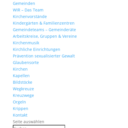
Gemeinden
WIR – Das Team
Kirchen­vor­stände
Kinder­gärten & Familienzentren
Gemein­de­teams – Gemeinderäte
Arbeits­kreise, Gruppen & Vereine
Kirchen­musik
Kirch­liche Einrichtungen
Präven­tion sexua­li­sierter Gewalt
Glau­ben­s­orte
Kirchen
Kapellen
Bild­stöcke
Wegkreuze
Kreuz­wege
Orgeln
Krippen
Kontakt
Seite auswählen