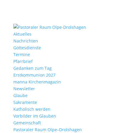
Aktu­elles
Nach­richten
Gottes­dienste
Termine
Pfarr­brief
Gedanken zum Tag
Erst­kom­mu­nion 2027
manna Kirchen­ma­gazin
News­letter
Glaube
Sakra­mente
Katho­lisch werden
Vorbilder im Glauben
Gemein­schaft
Pasto­raler Raum Olpe–Drolshagen