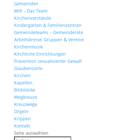
Gemeinden
WIR – Das Team
Kirchen­vor­stände
Kinder­gärten & Familienzentren
Gemein­de­teams – Gemeinderäte
Arbeits­kreise, Gruppen & Vereine
Kirchen­musik
Kirch­liche Einrichtungen
Präven­tion sexua­li­sierter Gewalt
Glau­ben­s­orte
Kirchen
Kapellen
Bild­stöcke
Wegkreuze
Kreuz­wege
Orgeln
Krippen
Kontakt
Seite auswählen