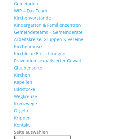
Gemeinden
WIR – Das Team
Kirchen­vor­stände
Kinder­gärten & Familienzentren
Gemein­de­teams – Gemeinderäte
Arbeits­kreise, Gruppen & Vereine
Kirchen­musik
Kirch­liche Einrichtungen
Präven­tion sexua­li­sierter Gewalt
Glau­ben­s­orte
Kirchen
Kapellen
Bild­stöcke
Wegkreuze
Kreuz­wege
Orgeln
Krippen
Kontakt
Seite auswählen