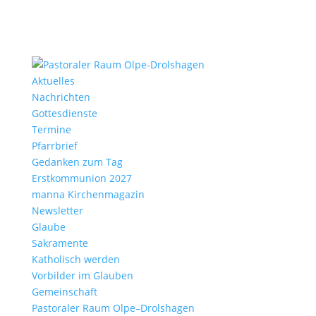
Aktu­elles
Nach­richten
Gottes­dienste
Termine
Pfarr­brief
Gedanken zum Tag
Erst­kom­mu­nion 2027
manna Kirchen­ma­gazin
News­letter
Glaube
Sakra­mente
Katho­lisch werden
Vorbilder im Glauben
Gemein­schaft
Pasto­raler Raum Olpe–Drolshagen