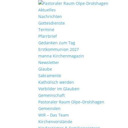
Aktu­elles
Nach­richten
Gottes­dienste
Termine
Pfarr­brief
Gedanken zum Tag
Erst­kom­mu­nion 2027
manna Kirchen­ma­gazin
News­letter
Glaube
Sakra­mente
Katho­lisch werden
Vorbilder im Glauben
Gemein­schaft
Pasto­raler Raum Olpe–Drolshagen
Gemeinden
WIR – Das Team
Kirchen­vor­stände