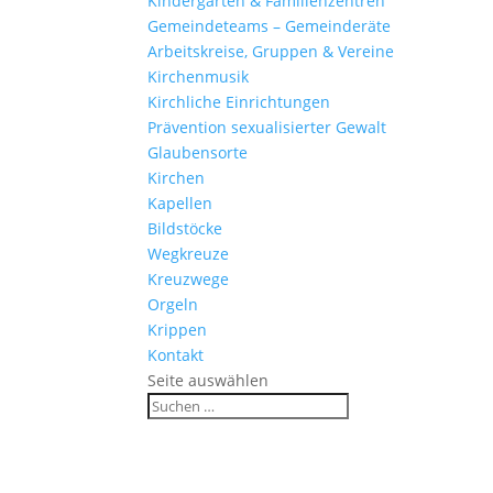
Kinder­gärten & Familienzentren
Gemein­de­teams – Gemeinderäte
Arbeits­kreise, Gruppen & Vereine
Kirchen­musik
Kirch­liche Einrichtungen
Präven­tion sexua­li­sierter Gewalt
Glau­ben­s­orte
Kirchen
Kapellen
Bild­stöcke
Wegkreuze
Kreuz­wege
Orgeln
Krippen
Kontakt
Seite auswählen