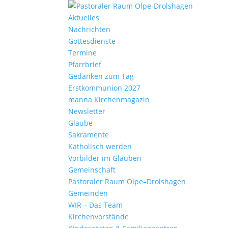
Aktu­elles
Nach­richten
Gottes­dienste
Termine
Pfarr­brief
Gedanken zum Tag
Erst­kom­mu­nion 2027
manna Kirchen­ma­gazin
News­letter
Glaube
Sakra­mente
Katho­lisch werden
Vorbilder im Glauben
Gemein­schaft
Pasto­raler Raum Olpe–Drolshagen
Gemeinden
WIR – Das Team
Kirchen­vor­stände