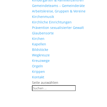
Kinder­gärten & Familienzentren
Gemein­de­teams – Gemeinderäte
Arbeits­kreise, Gruppen & Vereine
Kirchen­musik
Kirch­liche Einrichtungen
Präven­tion sexua­li­sierter Gewalt
Glau­ben­s­orte
Kirchen
Kapellen
Bild­stöcke
Wegkreuze
Kreuz­wege
Orgeln
Krippen
Kontakt
Seite auswählen