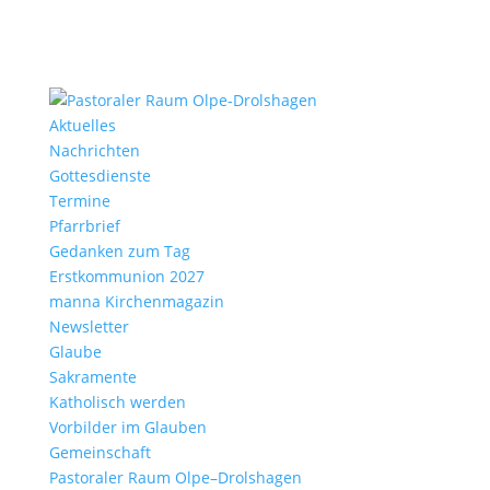
Aktu­elles
Nach­richten
Gottes­dienste
Termine
Pfarr­brief
Gedanken zum Tag
Erst­kom­mu­nion 2027
manna Kirchen­ma­gazin
News­letter
Glaube
Sakra­mente
Katho­lisch werden
Vorbilder im Glauben
Gemein­schaft
Pasto­raler Raum Olpe–Drolshagen