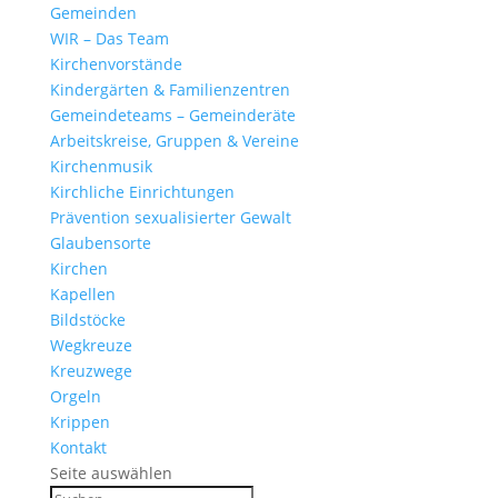
Gemeinden
WIR – Das Team
Kirchen­vor­stände
Kinder­gärten & Familienzentren
Gemein­de­teams – Gemeinderäte
Arbeits­kreise, Gruppen & Vereine
Kirchen­musik
Kirch­liche Einrichtungen
Präven­tion sexua­li­sierter Gewalt
Glau­ben­s­orte
Kirchen
Kapellen
Bild­stöcke
Wegkreuze
Kreuz­wege
Orgeln
Krippen
Kontakt
Seite auswählen