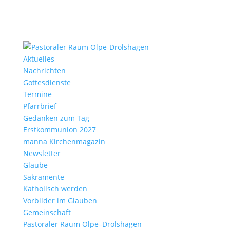
Aktu­elles
Nach­richten
Gottes­dienste
Termine
Pfarr­brief
Gedanken zum Tag
Erst­kom­mu­nion 2027
manna Kirchen­ma­gazin
News­letter
Glaube
Sakra­mente
Katho­lisch werden
Vorbilder im Glauben
Gemein­schaft
Pasto­raler Raum Olpe–Drolshagen