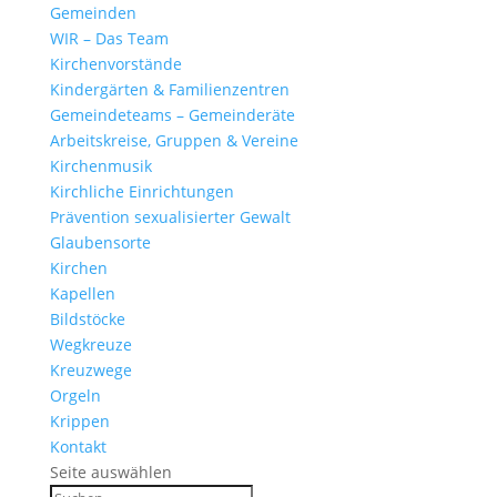
Gemeinden
WIR – Das Team
Kirchen­vor­stände
Kinder­gärten & Familienzentren
Gemein­de­teams – Gemeinderäte
Arbeits­kreise, Gruppen & Vereine
Kirchen­musik
Kirch­liche Einrichtungen
Präven­tion sexua­li­sierter Gewalt
Glau­ben­s­orte
Kirchen
Kapellen
Bild­stöcke
Wegkreuze
Kreuz­wege
Orgeln
Krippen
Kontakt
Seite auswählen