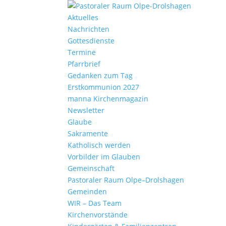
Aktu­elles
Nach­richten
Gottes­dienste
Termine
Pfarr­brief
Gedanken zum Tag
Erst­kom­mu­nion 2027
manna Kirchen­ma­gazin
News­letter
Glaube
Sakra­mente
Katho­lisch werden
Vorbilder im Glauben
Gemein­schaft
Pasto­raler Raum Olpe–Drolshagen
Gemeinden
WIR – Das Team
Kirchen­vor­stände