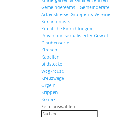
Kinder­gärten & Familienzentren
Gemein­de­teams – Gemeinderäte
Arbeits­kreise, Gruppen & Vereine
Kirchen­musik
Kirch­liche Einrichtungen
Präven­tion sexua­li­sierter Gewalt
Glau­ben­s­orte
Kirchen
Kapellen
Bild­stöcke
Wegkreuze
Kreuz­wege
Orgeln
Krippen
Kontakt
Seite auswählen