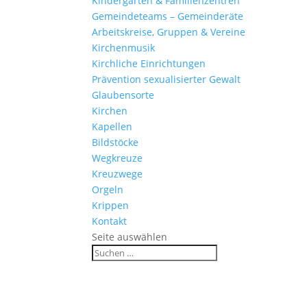
Kinder­gärten & Familienzentren
Gemein­de­teams – Gemeinderäte
Arbeits­kreise, Gruppen & Vereine
Kirchen­musik
Kirch­liche Einrichtungen
Präven­tion sexua­li­sierter Gewalt
Glau­ben­s­orte
Kirchen
Kapellen
Bild­stöcke
Wegkreuze
Kreuz­wege
Orgeln
Krippen
Kontakt
Seite auswählen