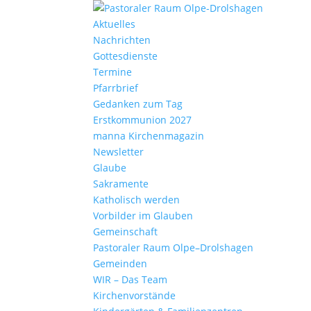
Aktu­elles
Nach­richten
Gottes­dienste
Termine
Pfarr­brief
Gedanken zum Tag
Erst­kom­mu­nion 2027
manna Kirchen­ma­gazin
News­letter
Glaube
Sakra­mente
Katho­lisch werden
Vorbilder im Glauben
Gemein­schaft
Pasto­raler Raum Olpe–Drolshagen
Gemeinden
WIR – Das Team
Kirchen­vor­stände