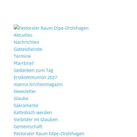
Aktu­elles
Nach­richten
Gottes­dienste
Termine
Pfarr­brief
Gedanken zum Tag
Erst­kom­mu­nion 2027
manna Kirchen­ma­gazin
News­letter
Glaube
Sakra­mente
Katho­lisch werden
Vorbilder im Glauben
Gemein­schaft
Pasto­raler Raum Olpe–Drolshagen