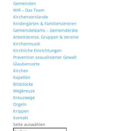
Gemeinden
WIR – Das Team
Kirchen­vor­stände
Kinder­gärten & Familienzentren
Gemein­de­teams – Gemeinderäte
Arbeits­kreise, Gruppen & Vereine
Kirchen­musik
Kirch­liche Einrichtungen
Präven­tion sexua­li­sierter Gewalt
Glau­ben­s­orte
Kirchen
Kapellen
Bild­stöcke
Wegkreuze
Kreuz­wege
Orgeln
Krippen
Kontakt
Seite auswählen