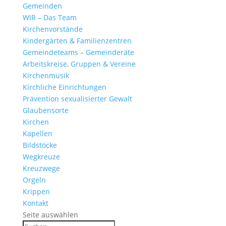
Gemeinden
WIR – Das Team
Kirchen­vor­stände
Kinder­gärten & Familienzentren
Gemein­de­teams – Gemeinderäte
Arbeits­kreise, Gruppen & Vereine
Kirchen­musik
Kirch­liche Einrichtungen
Präven­tion sexua­li­sierter Gewalt
Glau­ben­s­orte
Kirchen
Kapellen
Bild­stöcke
Wegkreuze
Kreuz­wege
Orgeln
Krippen
Kontakt
Seite auswählen