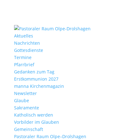
Aktu­elles
Nach­richten
Gottes­dienste
Termine
Pfarr­brief
Gedanken zum Tag
Erst­kom­mu­nion 2027
manna Kirchen­ma­gazin
News­letter
Glaube
Sakra­mente
Katho­lisch werden
Vorbilder im Glauben
Gemein­schaft
Pasto­raler Raum Olpe–Drolshagen