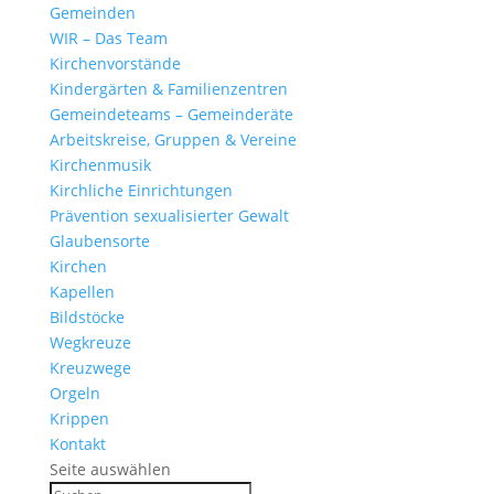
Gemeinden
WIR – Das Team
Kirchen­vor­stände
Kinder­gärten & Familienzentren
Gemein­de­teams – Gemeinderäte
Arbeits­kreise, Gruppen & Vereine
Kirchen­musik
Kirch­liche Einrichtungen
Präven­tion sexua­li­sierter Gewalt
Glau­ben­s­orte
Kirchen
Kapellen
Bild­stöcke
Wegkreuze
Kreuz­wege
Orgeln
Krippen
Kontakt
Seite auswählen