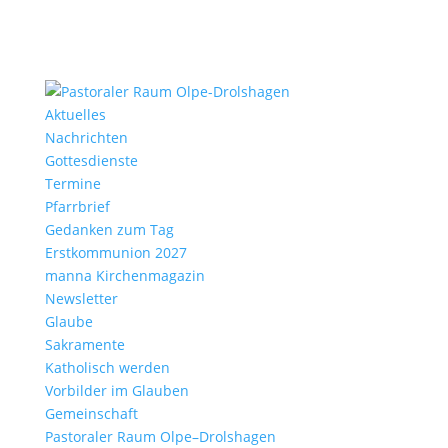
Aktu­elles
Nach­richten
Gottes­dienste
Termine
Pfarr­brief
Gedanken zum Tag
Erst­kom­mu­nion 2027
manna Kirchen­ma­gazin
News­letter
Glaube
Sakra­mente
Katho­lisch werden
Vorbilder im Glauben
Gemein­schaft
Pasto­raler Raum Olpe–Drolshagen