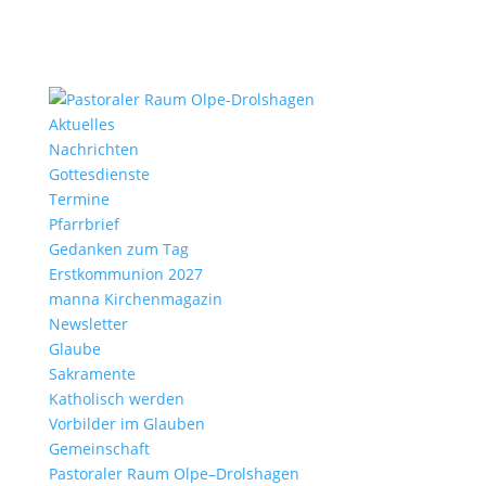
Aktu­elles
Nach­richten
Gottes­dienste
Termine
Pfarr­brief
Gedanken zum Tag
Erst­kom­mu­nion 2027
manna Kirchen­ma­gazin
News­letter
Glaube
Sakra­mente
Katho­lisch werden
Vorbilder im Glauben
Gemein­schaft
Pasto­raler Raum Olpe–Drolshagen