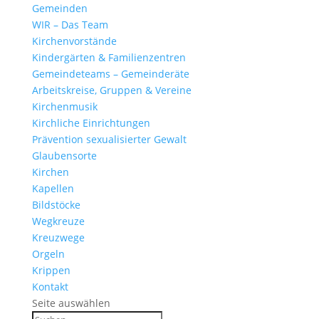
Gemeinden
WIR – Das Team
Kirchen­vor­stände
Kinder­gärten & Familienzentren
Gemein­de­teams – Gemeinderäte
Arbeits­kreise, Gruppen & Vereine
Kirchen­musik
Kirch­liche Einrichtungen
Präven­tion sexua­li­sierter Gewalt
Glau­ben­s­orte
Kirchen
Kapellen
Bild­stöcke
Wegkreuze
Kreuz­wege
Orgeln
Krippen
Kontakt
Seite auswählen