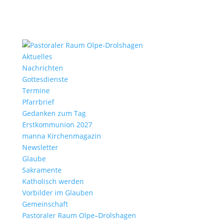
Aktu­elles
Nach­richten
Gottes­dienste
Termine
Pfarr­brief
Gedanken zum Tag
Erst­kom­mu­nion 2027
manna Kirchen­ma­gazin
News­letter
Glaube
Sakra­mente
Katho­lisch werden
Vorbilder im Glauben
Gemein­schaft
Pasto­raler Raum Olpe–Drolshagen