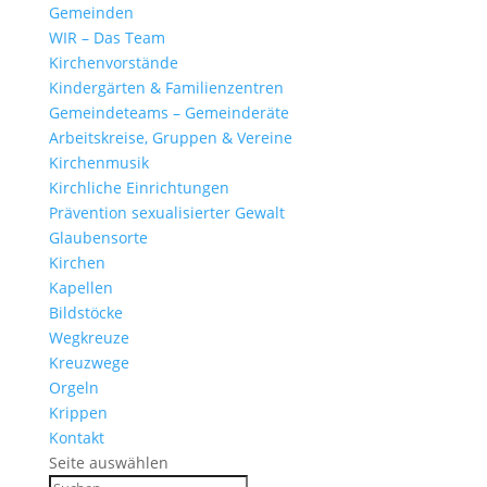
Gemeinden
WIR – Das Team
Kirchen­vor­stände
Kinder­gärten & Familienzentren
Gemein­de­teams – Gemeinderäte
Arbeits­kreise, Gruppen & Vereine
Kirchen­musik
Kirch­liche Einrichtungen
Präven­tion sexua­li­sierter Gewalt
Glau­ben­s­orte
Kirchen
Kapellen
Bild­stöcke
Wegkreuze
Kreuz­wege
Orgeln
Krippen
Kontakt
Seite auswählen