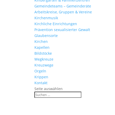
Kinder­gärten & Familienzentren
Gemein­de­teams – Gemeinderäte
Arbeits­kreise, Gruppen & Vereine
Kirchen­musik
Kirch­liche Einrichtungen
Präven­tion sexua­li­sierter Gewalt
Glau­ben­s­orte
Kirchen
Kapellen
Bild­stöcke
Wegkreuze
Kreuz­wege
Orgeln
Krippen
Kontakt
Seite auswählen