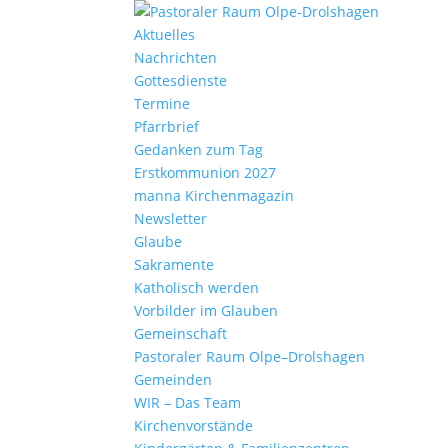
Aktu­elles
Nach­richten
Gottes­dienste
Termine
Pfarr­brief
Gedanken zum Tag
Erst­kom­mu­nion 2027
manna Kirchen­ma­gazin
News­letter
Glaube
Sakra­mente
Katho­lisch werden
Vorbilder im Glauben
Gemein­schaft
Pasto­raler Raum Olpe–Drolshagen
Gemeinden
WIR – Das Team
Kirchen­vor­stände