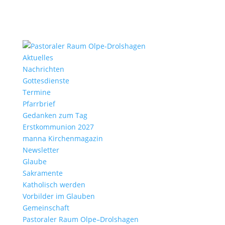
Aktu­elles
Nach­richten
Gottes­dienste
Termine
Pfarr­brief
Gedanken zum Tag
Erst­kom­mu­nion 2027
manna Kirchen­ma­gazin
News­letter
Glaube
Sakra­mente
Katho­lisch werden
Vorbilder im Glauben
Gemein­schaft
Pasto­raler Raum Olpe–Drolshagen