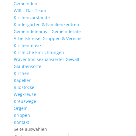
Gemeinden
WIR – Das Team
Kirchen­vor­stände
Kinder­gärten & Familienzentren
Gemein­de­teams – Gemeinderäte
Arbeits­kreise, Gruppen & Vereine
Kirchen­musik
Kirch­liche Einrichtungen
Präven­tion sexua­li­sierter Gewalt
Glau­ben­s­orte
Kirchen
Kapellen
Bild­stöcke
Wegkreuze
Kreuz­wege
Orgeln
Krippen
Kontakt
Seite auswählen