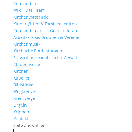
Gemeinden
WIR – Das Team
Kirchen­vor­stände
Kinder­gärten & Familienzentren
Gemein­de­teams – Gemeinderäte
Arbeits­kreise, Gruppen & Vereine
Kirchen­musik
Kirch­liche Einrichtungen
Präven­tion sexua­li­sierter Gewalt
Glau­ben­s­orte
Kirchen
Kapellen
Bild­stöcke
Wegkreuze
Kreuz­wege
Orgeln
Krippen
Kontakt
Seite auswählen