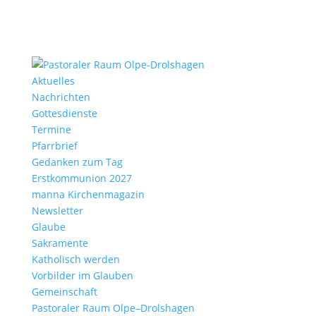
Aktu­elles
Nach­richten
Gottes­dienste
Termine
Pfarr­brief
Gedanken zum Tag
Erst­kom­mu­nion 2027
manna Kirchen­ma­gazin
News­letter
Glaube
Sakra­mente
Katho­lisch werden
Vorbilder im Glauben
Gemein­schaft
Pasto­raler Raum Olpe–Drolshagen